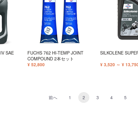
IV SAE
FUCHS 762 HI-TEMP JOINT
SILKOLENE SUPE
COMPOUND 2本セット
¥ 52,800
¥ 3,520 ～ ¥ 13,75
前へ
1
2
3
4
5