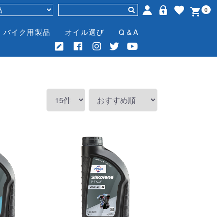
0
バイク用製品
オイル選び
Q＆A