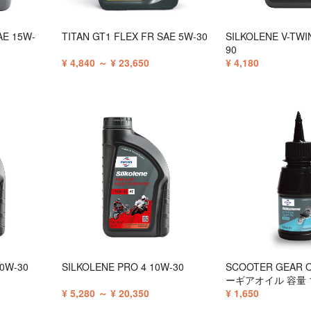
AE 15W-
TITAN GT1 FLEX FR SAE 5W-30
SILKOLENE V-TWI
90
¥ 4,840 ～ ¥ 23,650
¥ 4,180
10W-30
SILKOLENE PRO 4 10W-30
SCOOTER GEAR 
ーギアオイル 容量 1
¥ 5,280 ～ ¥ 20,350
¥ 1,650