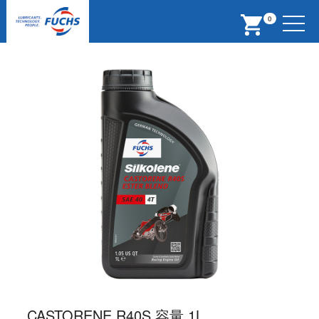
Menu
0
CASTORENE R40S 容量 1L