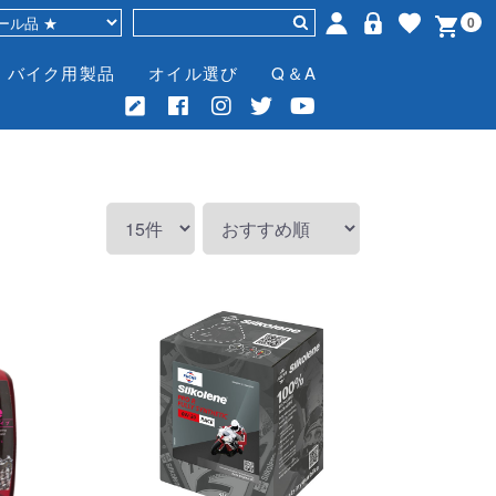
0
バイク用製品
オイル選び
Q＆A