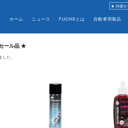
ホーム
ニュース
FUCHSとは
自動車用製品
セール品 ★
ました。