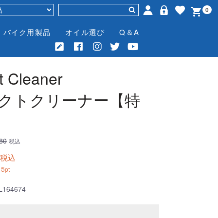
0
バイク用製品
オイル選び
Q＆A
t Cleaner
クトクリーナー【特
980
税込
税込
15
pt
L164674