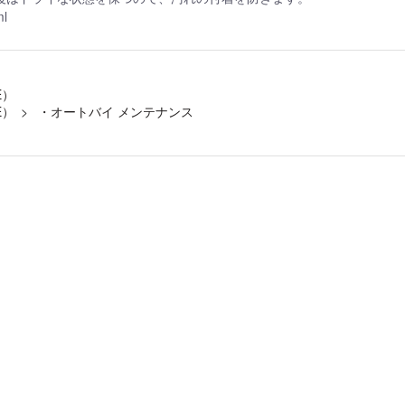
l
E）
E）
・オートバイ メンテナンス