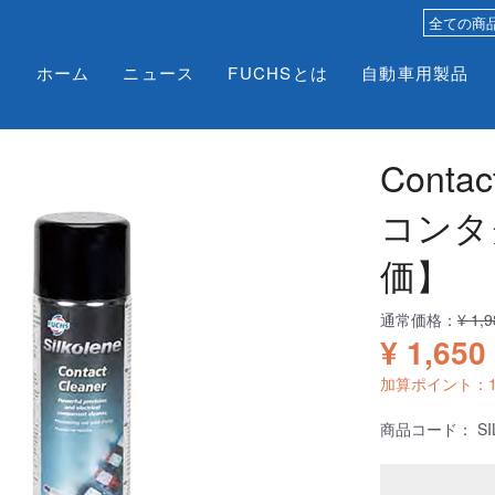
ホーム
ニュース
FUCHSとは
自動車用製品
Contac
コンタ
価】
通常価格：
¥ 1,
¥ 1,650
加算ポイント：
商品コード：
SI