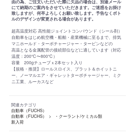
由の為、ご注文いただいた際に欠品の場合は、別途メール
にて納期のご案内をさせていただきます。ご迷惑をお掛け
致しますが、何卒よろしくお願い致します。予告なくボト
ルのデザインが変更される場合があります。
超高温度対応 高性能ジョイントコンパウンド（シール剤）
自動車をはじめ航空機・船舶・産業機械に至るまで、排気
マニホールド・ターボチャージャー・タービンなどの
高温となる金属配管の接続部位などに適しています（対応
温度：200℃〜800℃）
容量 200gチューブｘ2本セット入り
【規格・推奨】ロールスロイス、プラット＆ホイットニ
ー、ノーマルエア・ギャレットターボチャージャー、ミク
ニ工業、ルーカスなど
関連カテゴリ
自動車（FUCHS）
自動車（FUCHS）
・クーラント/ケミカル類
新入荷