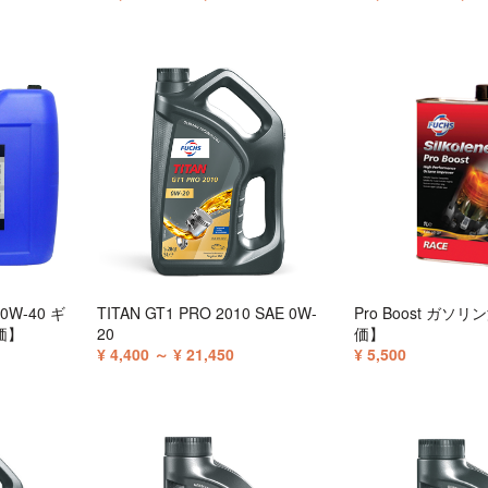
20W-40 ギ
TITAN GT1 PRO 2010 SAE 0W-
Pro Boost ガソ
価】
20
価】
¥ 4,400 ～ ¥ 21,450
¥ 5,500