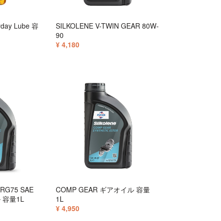
ay Lube 容
SILKOLENE V-TWIN GEAR 80W-
90
¥ 4,180
SRG75 SAE
COMP GEAR ギアオイル 容量
 容量1L
1L
¥ 4,950