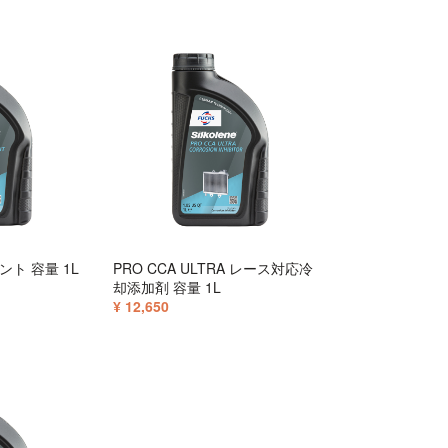
ント 容量 1L
PRO CCA ULTRA レース対応冷
却添加剤 容量 1L
¥ 12,650