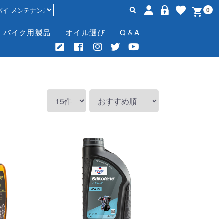
0
バイク用製品
オイル選び
Q＆A