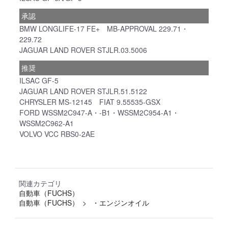
承認
BMW LONGLIFE-17 FE+ MB-APPROVAL 229.71・
229.72
JAGUAR LAND ROVER STJLR.03.5006
推奨
ILSAC GF-5
JAGUAR LAND ROVER STJLR.51.5122
CHRYSLER MS-12145 FIAT 9.55535-GSX
FORD WSSM2C947-A・-B1・WSSM2C954-A1・
WSSM2C962-A1
VOLVO VCC RBS0-2AE
関連カテゴリ
自動車（FUCHS）
自動車（FUCHS）
・エンジンオイル