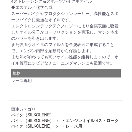
4ストレーシング＆スポーツバイク用オイル
◆エステル／化学合成
スーパーバイクやプロダクションレーサー、高性能なスポ
ーツバイクに最適なオイルです。
エレクトロシンテックテクノロジーにより金属表面に吸着
したオイル分子がローフリクションを実現し、マシン本来
のパワーを引き出します。
また強固なオイルのフィルムを金属表面に形成すること
で、エンジン内部を始動時から保護します。
また熱が加わっても高いオイル性能を維持しますので、オ
イル管理にシビアなチューニングマシンにも最適です。
規格
レース専用
関連カテゴリ
バイク（SILKOLENE）
バイク（SILKOLENE）
・エンジンオイル 4ストローク
バイク（SILKOLENE）
・レース用