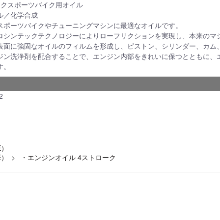
ークスポーツバイク用オイル
ル／化学合成
スポーツバイクやチューニングマシンに最適なオイルです。
ロシンテックテクノロジーによりローフリクションを実現し、本来のマ
表面に強固なオイルのフィルムを形成し、ピストン、シリンダー、カム
ジン洗浄剤を配合することで、エンジン内部をきれいに保つとともに、
す。
2
E）
E）
・エンジンオイル 4ストローク