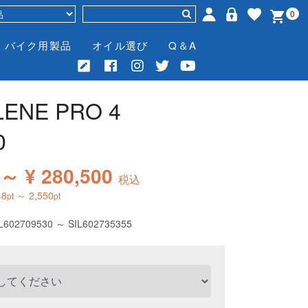
0
バイク用製品
オイル選び
Q＆A
LENE PRO 4
0
 ～ ¥ 280,500
税込
48
～
2,550
pt
pt
L602709530 ～ SIL602735355