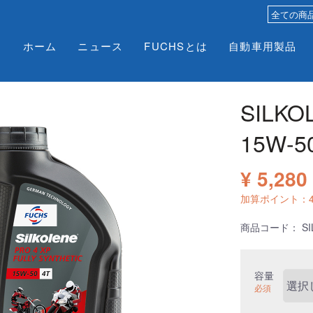
ホーム
ニュース
FUCHSとは
自動車用製品
SILKO
15W-5
¥ 5,280
加算ポイント：
商品コード：
SI
容量
必須