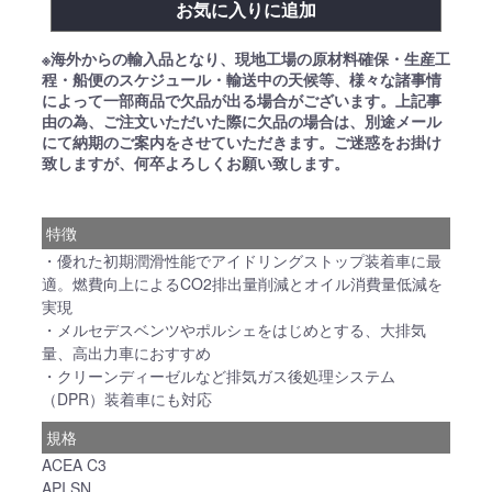
お気に入りに追加
※海外からの輸入品となり、現地工場の原材料確保・生産工
程・船便のスケジュール・輸送中の天候等、様々な諸事情
によって一部商品で欠品が出る場合がございます。上記事
由の為、ご注文いただいた際に欠品の場合は、別途メール
にて納期のご案内をさせていただきます。ご迷惑をお掛け
致しますが、何卒よろしくお願い致します。
特徴
・優れた初期潤滑性能でアイドリングストップ装着車に最
適。燃費向上によるCO2排出量削減とオイル消費量低減を
実現
・メルセデスベンツやポルシェをはじめとする、大排気
量、高出力車におすすめ
・クリーンディーゼルなど排気ガス後処理システム
（DPR）装着車にも対応
規格
ACEA C3
API SN