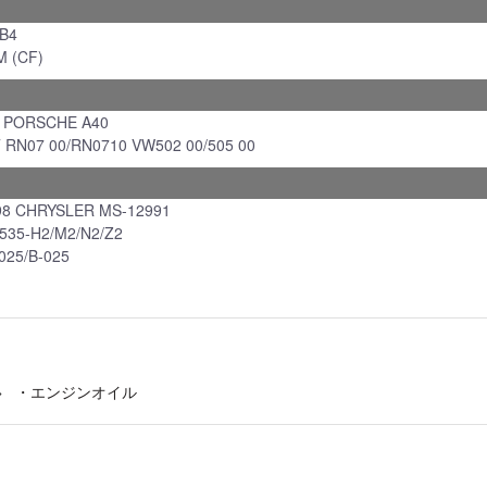
B4
M (CF)
3 PORSCHE A40
RN07 00/RN0710 VW502 00/505 00
98 CHRYSLER MS-12991
5535-H2/M2/N2/Z2
025/B-025
・エンジンオイル