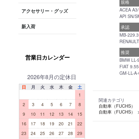
規格
ACEA A3/
アクセサリー・グッズ
API SN/S
新入荷
承認
MB-229.
RENAULT 
推奨
営業日カレンダー
BMW LL-
FIAT 9.5
GM-LL-A-
2026年8月の定休日
日
月
火
水
木
金
土
1
関連カテゴリ
2
3
4
5
6
7
8
自動車（FUCHS）
自動車（FUCHS）
9
10
11
12
13
14
15
16
17
18
19
20
21
22
23
24
25
26
27
28
29