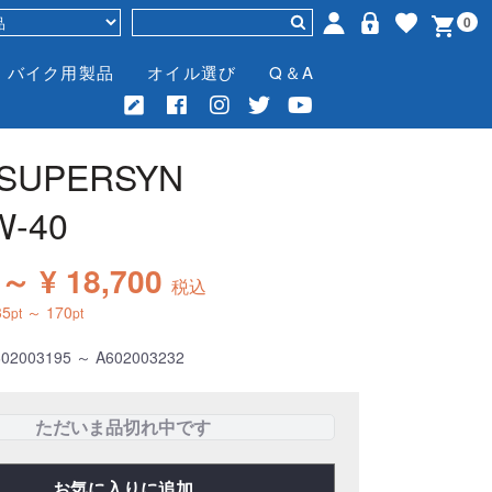
0
バイク用製品
オイル選び
Q＆A
 SUPERSYN
W-40
 ～ ¥ 18,700
税込
35
～
170
pt
pt
02003195 ～ A602003232
ただいま品切れ中です
お気に入りに追加