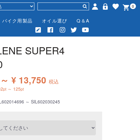
0
バイク用製品
オイル選び
Q＆A
LENE SUPER4
0
 ～ ¥ 13,750
税込
32
～
125
pt
pt
L602014696 ～ SIL602030245