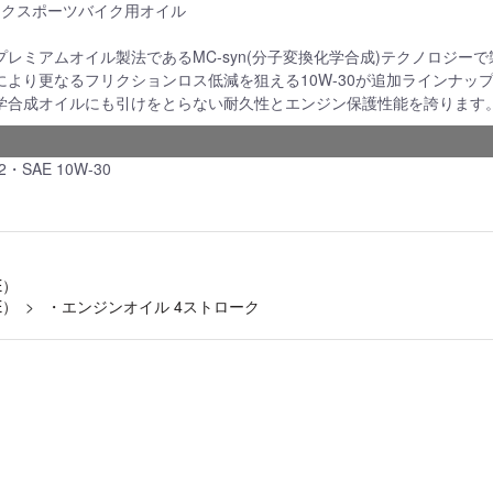
ークスポーツバイク用オイル
プレミアムオイル製法であるMC-syn(分子変換化学合成)テクノロジー
により更なるフリクションロス低減を狙える10W-30が追加ラインナッ
学合成オイルにも引けをとらない耐久性とエンジン保護性能を誇ります
2・SAE 10W-30
E）
E）
・エンジンオイル 4ストローク