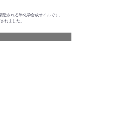
で製造される半化学合成オイルです。
プされました。
。