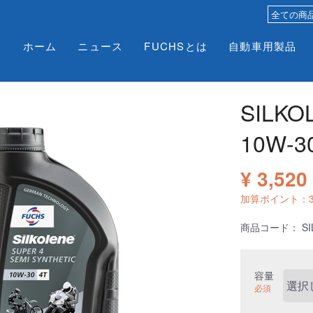
ホーム
ニュース
FUCHSとは
自動車用製品
SILKO
10W-3
¥ 3,520
加算ポイント：
商品コード：
SI
容量
必須