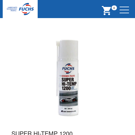
Menu
0
SUPER HI-TEMP 1200