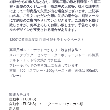
※海外からの輸入品となり、現地工場の原材料確保・生産工
程・船便のスケジュール・輸送中の天候等、様々な諸事情
によって一部商品で欠品が出る場合がございます。上記事
由の為、ご注文いただいた際に欠品の場合は、別途メール
にて納期のご案内をさせていただきます。ご迷惑をお掛け
致しますが、何卒よろしくお願い致します。予告なくボト
ルのデザインが変更される場合があります。
1200℃超高温度対応 高性能セラミックペースト
高温用ボルト・ナットのかじり・焼き付き防止
スパークプラグ・センサー・ターボチャージャー・排気系
ボルト・ナット等の焼き付き防止
ブレーキパッドの鳴き防止にも適しています
容量 100mlスプレー・250gペースト缶（画像は100mlス
プレー）
関連カテゴリ
自動車（FUCHS）
自動車（FUCHS）
・クーラント/ケミカル類
新入荷